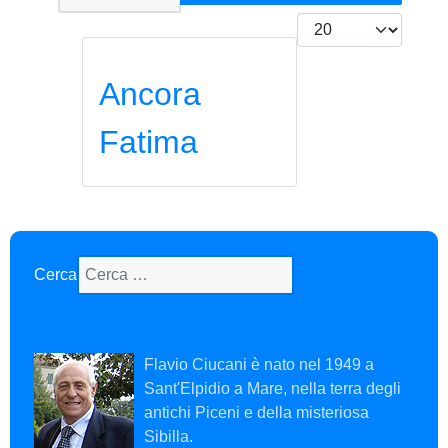
Visualizza #
Ancora
Fatima
Cerca
Type 2 or more characters for results.
Flavio Ciucani è nato nel 1949 a
Sant'Elpidio a Mare, nella terra degli
antichi Piceni e della misteriosa
Sibilla.