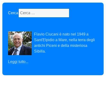
Cerca
Type 2 or more characters for results.
Flavio Ciucani è nato nel 1949 a
Sant'Elpidio a Mare, nella terra degli
antichi Piceni e della misteriosa
Sibilla.
Leggi tutto...