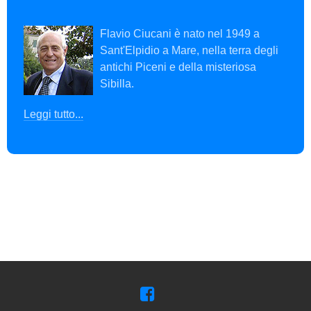
Flavio Ciucani è nato nel 1949 a
Sant'Elpidio a Mare, nella terra degli
antichi Piceni e della misteriosa
Sibilla.
Leggi tutto...