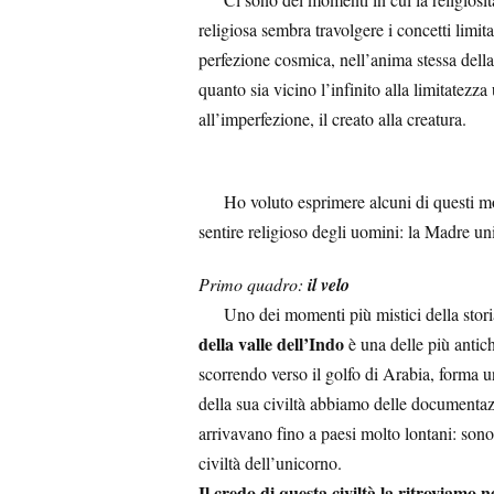
religiosa sembra travolgere i concetti limit
perfezione cosmica, nell’anima stessa della
quanto sia vicino l’infinito alla limitatezz
all’imperfezione, il creato alla creatura.
Ho voluto esprimere alcuni di questi mom
sentire religioso degli uomini: la Madre un
Primo quadro:
il velo
Uno dei momenti più mistici della storia 
della valle dell’Indo
è una delle più antic
scorrendo verso il golfo di Arabia, forma u
della sua civiltà abbiamo delle documentazi
arrivavano fino a paesi molto lontani: sono
civiltà dell’unicorno.
Il credo di questa civiltà la ritroviamo n