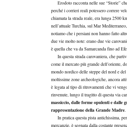
Erodoto racconta nelle sue “Storie” che il
perché i corrieri reali potessero correre 
chiamata la strada reale, era lunga 2500 km
nell’attuale Turchia, sul Mar Mediterraneo,
notiamo che i persiani non hanno fatto altr
due vie molto note: erano due vie carovanie
è quella che va da Samarcanda fino ad Efes
In questa strada carovaniera, che partiv
come il
mercato più grande dell’oriente, do
mondo nordico delle steppe del nord e del 
moltissime zone archeologiche, ancora atti
è legata al tipo di ritrovamenti che vi ven
rinvenute, lungo il tragitto di questa via c
massiccio, dalle forme opulenti e dalle gr
rappresentazione della Grande Madre
.
In pratica questa pista antichissima, perc
mercanzie, è segnata dalla costante presenz