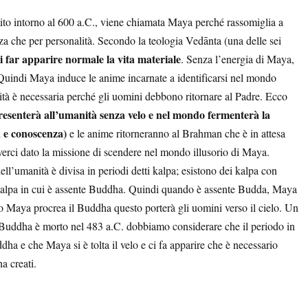
stito intorno al 600 a.C., viene chiamata Maya perché rassomiglia a
zza che per personalità. Secondo la teologia Vedānta (una delle sei
 far apparire normale la vita materiale
. Senza l’energia di Maya,
 Quindi Maya induce le anime incarnate a identificarsi nel mondo
lità è necessaria perché gli uomini debbono ritornare al Padre. Ecco
resenterà all’umanità senza velo e nel mondo fermenterà la
a e conoscenza)
e le anime ritorneranno al Brahman che è in attesa
averci dato la missione di scendere nel mondo illusorio di Maya.
l’umanità è divisa in periodi detti kalpa; esistono dei kalpa con
 kalpa in cui è assente Buddha. Quindi quando è assente Budda, Maya
do Maya procrea il Buddha questo porterà gli uomini verso il cielo. Un
e Buddha è morto nel 483 a.C. dobbiamo considerare che il periodo in
ha e che Maya si è tolta il velo e ci fa apparire che è necessario
a creati.