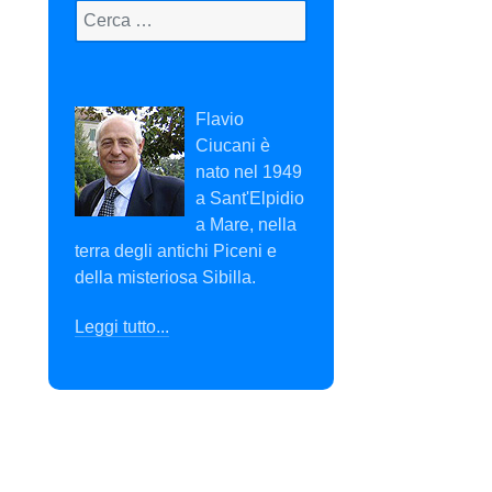
Type 2 or more characters for results.
Flavio
Ciucani è
nato nel 1949
a Sant'Elpidio
a Mare, nella
terra degli antichi Piceni e
della misteriosa Sibilla.
Leggi tutto...