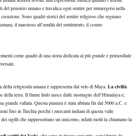
ati del pensiero umano e travalica ogni sentire per immergersi nella
 creazione. Sono quadri storici del sentire religioso che segnano
a umana, il maestoso all’umiltà del sentimento, il cosmo
enti come quadri di una storia dedicata al più grande e primordiale
iversale.
La civiltà
della religiosità umana è rappresenta dal velo di Maya.
he della terra. Il fiume Indo nasce dalle montagne dell’Himalaya e,
na grande vallata. Questa pianura è stata abitata fin dal 5000 a.C. e
oni fino in Turchia perché i mercanti indiani di questa valle
 dei sigilli che rappresentano un unicorno, infatti molti la chiamano la
egli scritti dei Veda
, che sono in lingua sanscrita, considerata da