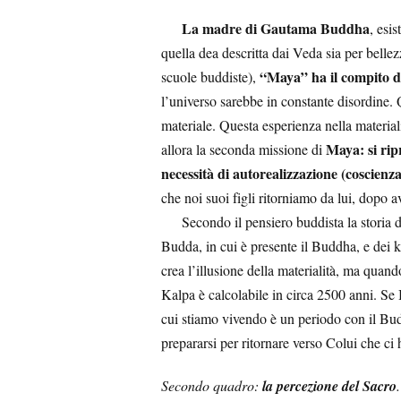
La madre di Gautama Buddha
, esi
quella dea descritta dai Veda sia per belle
“Maya” ha il compito di
scuole buddiste),
l’universo sarebbe in constante disordine.
materiale. Questa esperienza nella materia
Maya: si rip
allora la seconda missione di
necessità di autorealizzazione (coscienz
che noi suoi figli ritorniamo da lui, dopo 
Secondo il pensiero buddista la storia del
Budda, in cui è presente il Buddha, e dei
crea l’illusione della materialità, ma quan
Kalpa è calcolabile in circa 2500 anni. S
cui stiamo vivendo è un periodo con il Budd
prepararsi per ritornare verso Colui che ci h
Secondo quadro:
la percezione del Sacro
.