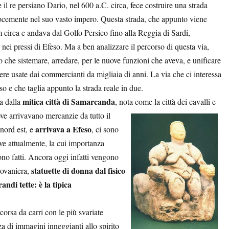
 re persiano Dario, nel 600 a.C. circa, fece costruire una strada
velocemente nel suo vasto impero. Questa strada, che appunto viene
 circa e andava dal Golfo Persico fino alla Reggia di Sardi,
 nei pressi di Efeso. Ma a ben analizzare il percorso di questa via,
o che sistemare, arredare, per le nuove funzioni che aveva, e unificare
re usate dai commercianti da migliaia di anni. La via che ci interessa
o e che taglia appunto la strada reale in due.
mitica città di Samarcanda
a dalla
, nota come la città dei cavalli e
ve arrivavano mercanzie da tutto il
arrivava a Efeso
nord est, e
, ci sono
ve attualmente, la cui importanza
gono fatti. Ancora oggi infatti vengono
statuette di donna dal fisico
arovaniera,
andi tette: è la tipica
orsa da carri con le più svariate
a di immagini inneggianti allo spirito