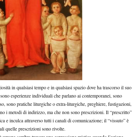
tà in qualsiasi tempo e in qualsiasi spazio dove ha trascorso il suo
 sono esperienze individuali che parlano ai contemporanei, sono
oso, sono pratiche liturgiche o extra-liturgiche, preghiere, fustigazioni,
cano i metodi di indirizzo, ma che non sono prescrizioni. Il “prescritto”
ca e inculca attraverso tutti i canali di comunicazione; il “vissuto” è
ali quelle prescrizioni sono rivolte.
à umana sembra trovare una espressione mistica quando l’azione