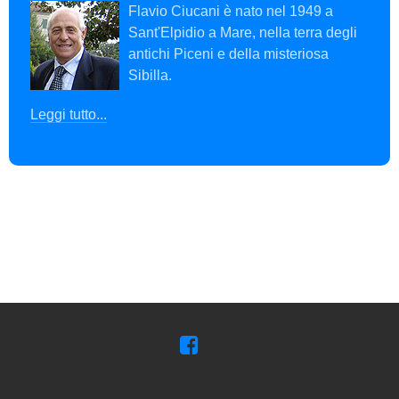
Flavio Ciucani è nato nel 1949 a
Sant'Elpidio a Mare, nella terra degli
antichi Piceni e della misteriosa
Sibilla.
Leggi tutto...